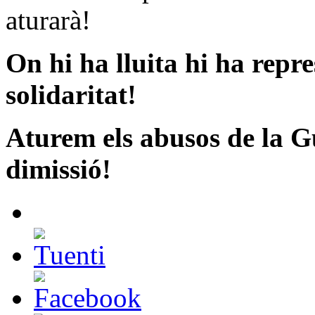
aturarà!
On hi ha lluita hi ha repre
solidaritat!
Aturem els abusos de la G
dimissió!