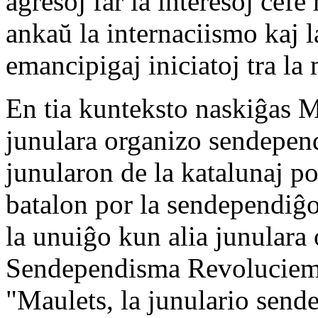
agresoj far la interesoj ĉefe
ankaŭ la internaciismo kaj l
emancipigaj iniciatoj tra la
En tia kunteksto naskiĝas M
junulara organizo sendepend
junularon de la katalunaj po
batalon por la sendependiĝo
la unuiĝo kun alia junulara 
Sendependisma Revoluciema 
"Maulets, la junulario sen