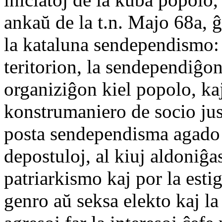
ankaŭ de la t.n. Majo 68a, 
la kataluna sendependismo: 
teritorion, la sendependiĝo
organiziĝon kiel popolo, kaj
konstrumaniero de socio jus
posta sendependisma agado k
depostuloj, al kiuj aldoniĝa
patriarkismo kaj por la esti
genro aŭ seksa elekto kaj l