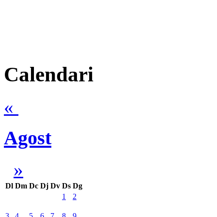
Calendari
«
Agost
»
Dl
Dm
Dc
Dj
Dv
Ds
Dg
1
2
3
4
5
6
7
8
9