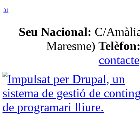
31
Seu Nacional:
C/Amàlia
Maresme)
Telèfon
contact