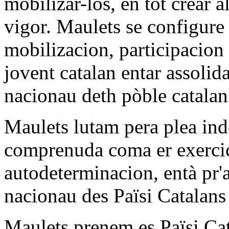
mobilizar-los, en tot crear a
vigor. Maulets se configur
mobilizacion, participacion 
jovent catalan entar assolida
nacionau deth pòble catalan
Maulets lutam pera plea in
comprenuda coma er exercici
autodeterminacion, entà pr'
nacionau des Païsi Catalans 
Maulets prenem es Païsi Cat