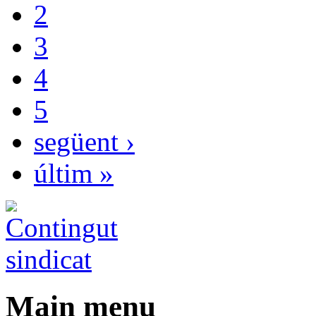
2
3
4
5
següent ›
últim »
Main menu